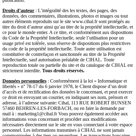
publication.
Droits d’auteur
: L’intégralité des les textes, des pages, des
données, des commentaires, illustrations, photos et images ou tout
autres éléments reproduits sur le site www.cihal.fr sont protégés au
titre du droit d’auteur ainsi qu’au titre de la propriété intellectuelle, et
ce pour le monde entier. A ce titre, et conformément aux dispositions
du Code de la Propriété Intellectuelle, seule l’utilisation pour un
usage privé est tolérée, sous réserve de dispositions plus restrictives
du code de la propriété intellectuelle. Toute autre utilisation est
constitutive de contrefaçon et sanctionnée au titre de la Propriété
Intellectuelle, sauf autorisation préalable de CIHAL. Toute
reproduction totale ou partielle du site et du catalogue de CIHAL est
strictement interdite.
Tous droits réservés.
Données personnelles
: Conformément à la loi « Informatique et
libertés » n° 78-17 du 6 janvier 1978, le Client dispose d’un droit
d’accès et de rectification des données le concernant, et peut exercer
ce droit en envoyant un courrier, en indiquant ses nom, prénom et
adresse, à l’adresse suivante: Cihal, 113 RUE ROBERT BUNSEN
57460 BEHREN-LES-FORBACH, ou en faire la demande par
mail à : marketing1@cihal.fr Vous pouvez également accéder aux
informations vous concernant et procéder aux modifications
nécessaires directement sur le site en vous connectant à votre espace
personnel. Les informations transmises à CIHAL ne sont jamais
communiquées à des tiers ou revendues. Les transactions bancaires